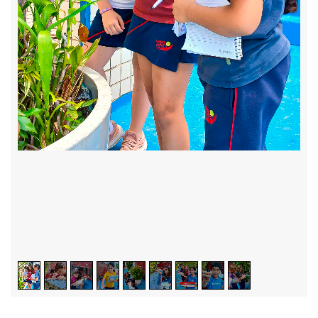
1
/
9