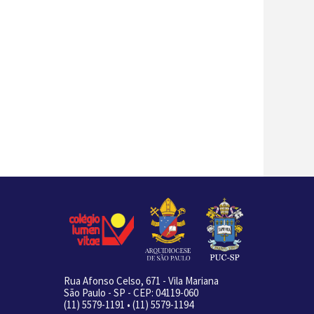
Rua Afonso Celso, 671 - Vila Mariana
São Paulo - SP - CEP: 04119-060
(11) 5579-1191 • (11) 5579-1194