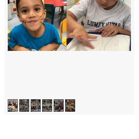
1
/
6